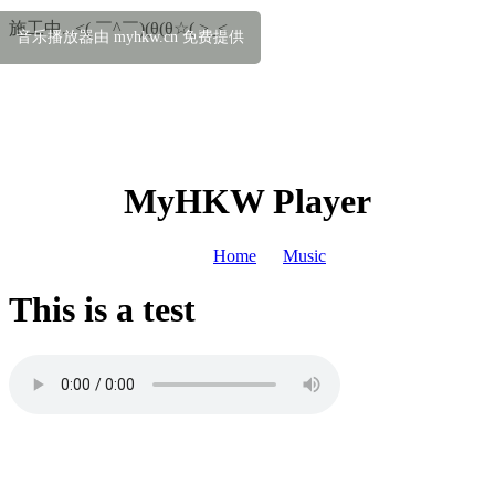
施工中...<( ￣^￣)(θ(θ☆( >_<
音乐播放器由 myhkw.cn 免费提供
MyHKW Player
Home
Music
This is a test